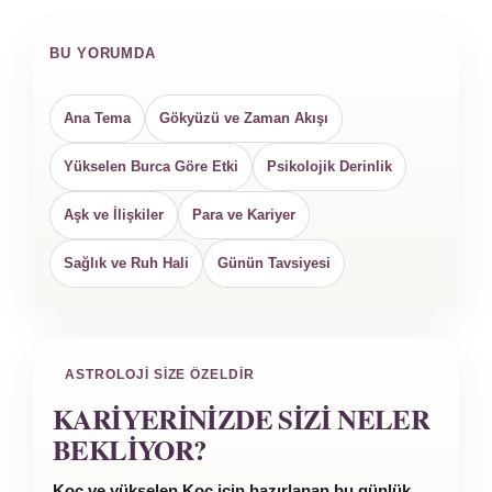
BU YORUMDA
Ana Tema
Gökyüzü ve Zaman Akışı
Yükselen Burca Göre Etki
Psikolojik Derinlik
Aşk ve İlişkiler
Para ve Kariyer
Sağlık ve Ruh Hali
Günün Tavsiyesi
ASTROLOJI SIZE ÖZELDIR
KARIYERINIZDE SIZI NELER
BEKLIYOR?
Koç ve yükselen Koç için hazırlanan bu günlük