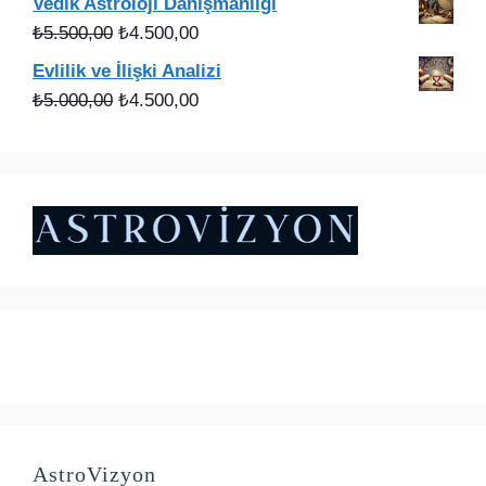
Vedik Astroloji Danışmanlığı
₺3.000,00.
fiyat:
Orijinal
Şu
₺
5.500,00
₺
4.500,00
₺2.200,00.
fiyat:
andaki
Evlilik ve İlişki Analizi
₺5.500,00.
fiyat:
Orijinal
Şu
₺
5.000,00
₺
4.500,00
₺4.500,00.
fiyat:
andaki
₺5.000,00.
fiyat:
₺4.500,00.
AstroVizyon