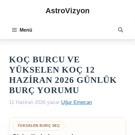
İçeriğe
AstroVizyon
atla
Menü
KOÇ BURCU VE
YÜKSELEN KOÇ 12
HAZIRAN 2026 GÜNLÜK
BURÇ YORUMU
11 Haziran 2026
yazar
Uğur Emecan
YÜKSELEN BURÇ SEÇ