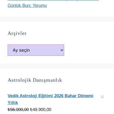
Günlük Burç Yorumu
Arşivler
Arşivler
Astrolojik Danışmanlık
Vedik Astroloji Eğitimi 2026 Bahar Dönemi
Yıllık
Orijinal
Şu
₺
56.000,00
₺
49.900,00