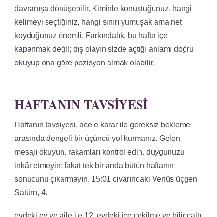
davranışa dönüşebilir. Kiminle konuştuğunuz, hangi
kelimeyi seçtiğiniz, hangi sınırı yumuşak ama net
koyduğunuz önemli. Farkındalık, bu hafta içe
kapanmak değil; dış olayın sizde açtığı anlamı doğru
okuyup ona göre pozisyon almak olabilir.
HAFTANIN TAVSIYESI
Haftanın tavsiyesi, acele karar ile gereksiz bekleme
arasında dengeli bir üçüncü yol kurmanız. Gelen
mesajı okuyun, rakamları kontrol edin, duygunuzu
inkâr etmeyin; fakat tek bir anda bütün haftanın
sonucunu çıkarmayın. 15:01 civarındaki Venüs üçgen
Satürn, 4.
evdeki ev ve aile ile 12. evdeki içe çekilme ve bilinçaltı