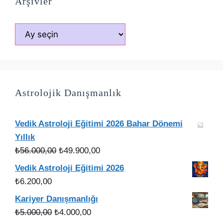
Arşivler
Arşivler
Astrolojik Danışmanlık
Vedik Astroloji Eğitimi 2026 Bahar Dönemi
Yıllık
Orijinal
Şu
₺
56.000,00
₺
49.900,00
fiyat:
andaki
Vedik Astroloji Eğitimi 2026
₺56.000,00.
fiyat:
₺
6.200,00
₺49.900,00.
Kariyer Danışmanlığı
Orijinal
Şu
₺
5.000,00
₺
4.000,00