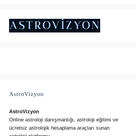
₺5.000,00.
fiyat:
₺4.500,00.
AstroVizyon
AstroVizyon
Online astroloji danışmanlığı, astroloji eğitimi ve
ücretsiz astrolojik hesaplama araçları sunan