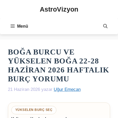
İçeriğe
AstroVizyon
atla
Menü
BOĞA BURCU VE
YÜKSELEN BOĞA 22-28
HAZIRAN 2026 HAFTALIK
BURÇ YORUMU
21 Haziran 2026
yazar
Uğur Emecan
YÜKSELEN BURÇ SEÇ