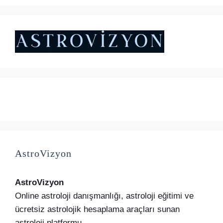
₺5.000,00.
fiyat:
₺4.500,00.
AstroVizyon
AstroVizyon
Online astroloji danışmanlığı, astroloji eğitimi ve
ücretsiz astrolojik hesaplama araçları sunan
astroloji platformu.