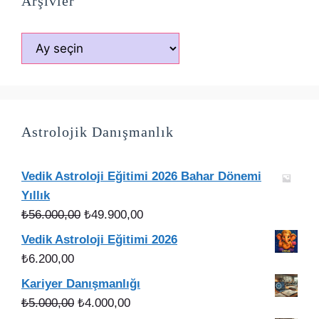
Arşivler
Arşivler
Astrolojik Danışmanlık
Vedik Astroloji Eğitimi 2026 Bahar Dönemi
Yıllık
Orijinal
Şu
₺
56.000,00
₺
49.900,00
fiyat:
andaki
Vedik Astroloji Eğitimi 2026
₺56.000,00.
fiyat:
₺
6.200,00
₺49.900,00.
Kariyer Danışmanlığı
Orijinal
Şu
₺
5.000,00
₺
4.000,00