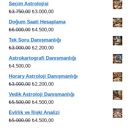
fiyat:
andaki
Seçim Astrolojisi
₺5.000,00.
fiyat:
Orijinal
Şu
₺
3.750,00
₺
3.000,00
₺4.000,00.
fiyat:
andaki
Doğum Saati Hesaplama
₺3.750,00.
fiyat:
Orijinal
Şu
₺
6.000,00
₺
4.500,00
₺3.000,00.
fiyat:
andaki
Tek Soru Danışmanlığı
₺6.000,00.
fiyat:
Orijinal
Şu
₺
3.000,00
₺
2.200,00
₺4.500,00.
fiyat:
andaki
Astrokartografi Danışmanlığı
₺3.000,00.
fiyat:
₺
4.500,00
₺2.200,00.
Horary Astroloji Danışmanlığı
Orijinal
Şu
₺
3.000,00
₺
2.200,00
fiyat:
andaki
Vedik Astroloji Danışmanlığı
₺3.000,00.
fiyat:
Orijinal
Şu
₺
5.500,00
₺
4.500,00
₺2.200,00.
fiyat:
andaki
Evlilik ve İlişki Analizi
₺5.500,00.
fiyat:
Orijinal
Şu
₺
5.000,00
₺
4.500,00
₺4.500,00.
fiyat:
andaki