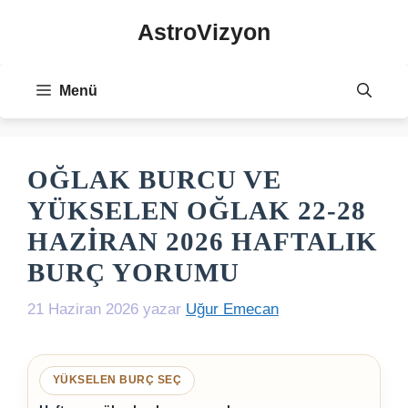
İçeriğe
AstroVizyon
atla
Menü
OĞLAK BURCU VE
YÜKSELEN OĞLAK 22-28
HAZIRAN 2026 HAFTALIK
BURÇ YORUMU
21 Haziran 2026
yazar
Uğur Emecan
YÜKSELEN BURÇ SEÇ