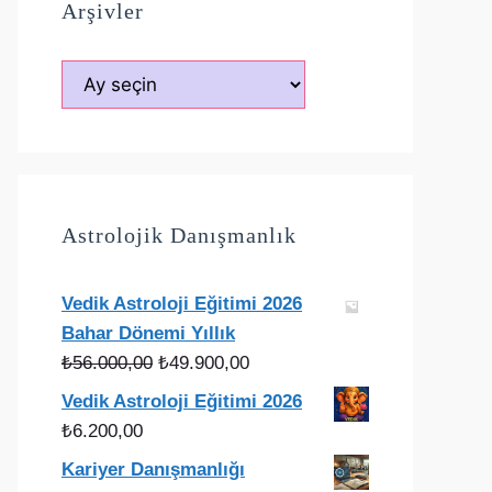
Arşivler
Arşivler
Astrolojik Danışmanlık
Vedik Astroloji Eğitimi 2026
Bahar Dönemi Yıllık
Orijinal
Şu
₺
56.000,00
₺
49.900,00
fiyat:
andaki
Vedik Astroloji Eğitimi 2026
₺56.000,00.
fiyat:
₺
6.200,00
₺49.900,00.
Kariyer Danışmanlığı