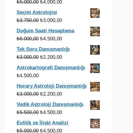
Orijinal
Şu
₺
5.000,00
₺
4.000,00
fiyat:
andaki
Seçim Astrolojisi
₺5.000,00.
fiyat:
Orijinal
Şu
₺
3.750,00
₺
3.000,00
₺4.000,00.
fiyat:
andaki
Doğum Saati Hesaplama
₺3.750,00.
fiyat:
Orijinal
Şu
₺
6.000,00
₺
4.500,00
₺3.000,00.
fiyat:
andaki
Tek Soru Danışmanlığı
₺6.000,00.
fiyat:
Orijinal
Şu
₺
3.000,00
₺
2.200,00
₺4.500,00.
fiyat:
andaki
Astrokartografi Danışmanlığı
₺3.000,00.
fiyat:
₺
4.500,00
₺2.200,00.
Horary Astroloji Danışmanlığı
Orijinal
Şu
₺
3.000,00
₺
2.200,00
fiyat:
andaki
Vedik Astroloji Danışmanlığı
₺3.000,00.
fiyat:
Orijinal
Şu
₺
5.500,00
₺
4.500,00
₺2.200,00.
fiyat:
andaki
Evlilik ve İlişki Analizi
₺5.500,00.
fiyat:
Orijinal
Şu
₺
5.000,00
₺
4.500,00