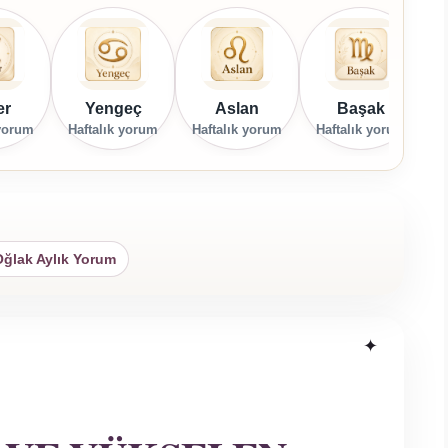
er
Yengeç
Aslan
Başak
 yorum
Haftalık yorum
Haftalık yorum
Haftalık yorum
H
ğlak Aylık Yorum