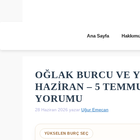
İçeriğe
atla
Ana Sayfa
Hakkımı
OĞLAK BURCU VE Y
HAZIRAN – 5 TEMM
YORUMU
28 Haziran 2026
yazar
Uğur Emecan
YÜKSELEN BURÇ SEÇ