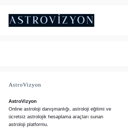
₺5.000,00.
fiyat:
₺4.500,00.
AstroVizyon
AstroVizyon
Online astroloji danışmanlığı, astroloji eğitimi ve
ücretsiz astrolojik hesaplama araçları sunan
astroloji platformu.