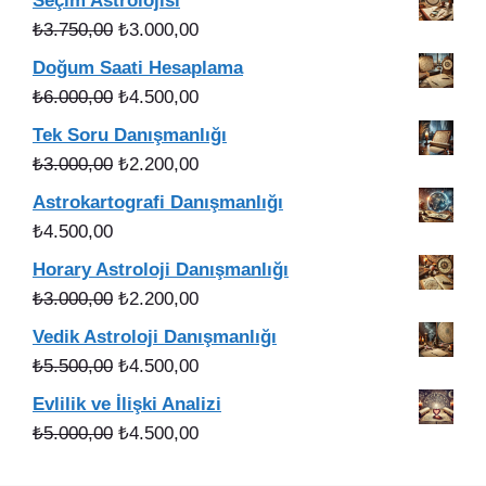
Seçim Astrolojisi
₺5.000,00.
fiyat:
Orijinal
Şu
₺
3.750,00
₺
3.000,00
₺4.000,00.
fiyat:
andaki
Doğum Saati Hesaplama
₺3.750,00.
fiyat:
Orijinal
Şu
₺
6.000,00
₺
4.500,00
₺3.000,00.
fiyat:
andaki
Tek Soru Danışmanlığı
₺6.000,00.
fiyat:
Orijinal
Şu
₺
3.000,00
₺
2.200,00
₺4.500,00.
fiyat:
andaki
Astrokartografi Danışmanlığı
₺3.000,00.
fiyat:
₺
4.500,00
₺2.200,00.
Horary Astroloji Danışmanlığı
Orijinal
Şu
₺
3.000,00
₺
2.200,00
fiyat:
andaki
Vedik Astroloji Danışmanlığı
₺3.000,00.
fiyat:
Orijinal
Şu
₺
5.500,00
₺
4.500,00
₺2.200,00.
fiyat:
andaki
Evlilik ve İlişki Analizi
₺5.500,00.
fiyat:
Orijinal
Şu
₺
5.000,00
₺
4.500,00
₺4.500,00.
fiyat:
andaki