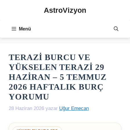
İçeriğe
AstroVizyon
atla
Menü
TERAZI BURCU VE
YÜKSELEN TERAZI 29
HAZIRAN – 5 TEMMUZ
2026 HAFTALIK BURÇ
YORUMU
28 Haziran 2026
yazar
Uğur Emecan