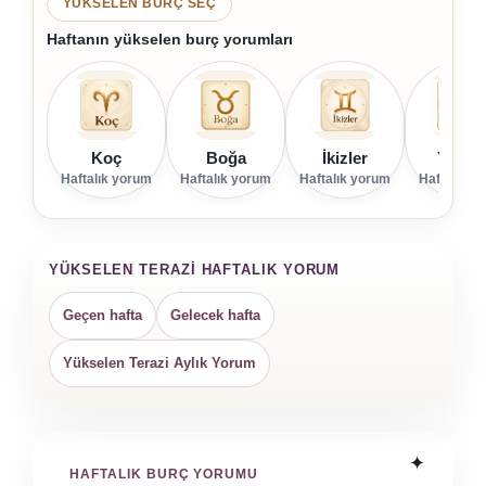
YÜKSELEN BURÇ SEÇ
Haftanın yükselen burç yorumları
Koç
Boğa
İkizler
Yenge
Haftalık yorum
Haftalık yorum
Haftalık yorum
Haftalık y
YÜKSELEN TERAZI HAFTALIK YORUM
Geçen hafta
Gelecek hafta
Yükselen Terazi Aylık Yorum
HAFTALIK BURÇ YORUMU