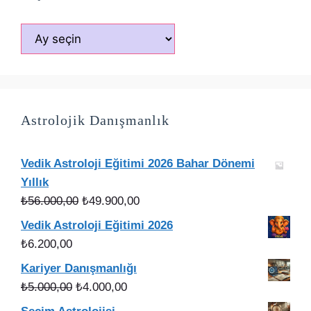
Arşivler
Astrolojik Danışmanlık
Vedik Astroloji Eğitimi 2026 Bahar Dönemi
Yıllık
Orijinal
Şu
₺
56.000,00
₺
49.900,00
fiyat:
andaki
Vedik Astroloji Eğitimi 2026
₺56.000,00.
fiyat:
₺
6.200,00
₺49.900,00.
Kariyer Danışmanlığı
Orijinal
Şu
₺
5.000,00
₺
4.000,00
fiyat:
andaki