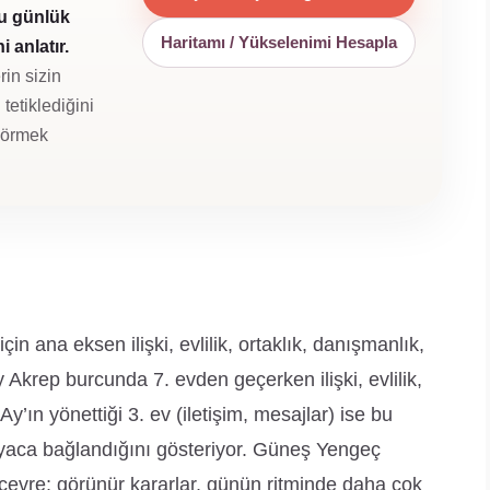
u günlük
Haritamı / Yükselenimi Hesapla
 anlatır.
rin sizin
tetiklediğini
 görmek
 ana eksen ilişki, evlilik, ortaklık, danışmanlık,
y Akrep burcunda 7. evden geçerken ilişki, evlilik,
Ay’ın yönettiği 3. ev (iletişim, mesajlar) ise bu
yaca bağlandığını gösteriyor. Güneş Yengeç
 çevre; görünür kararlar, günün ritminde daha çok