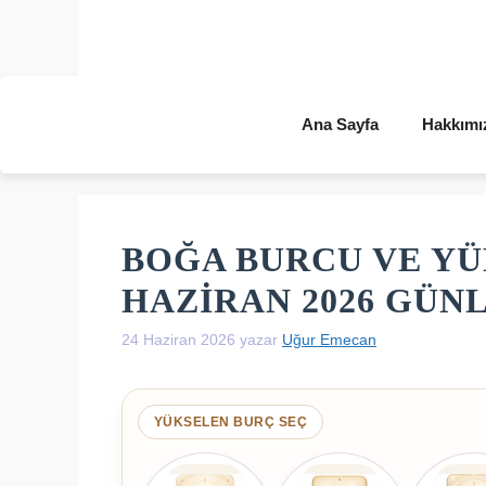
İçeriğe
atla
Ana Sayfa
Hakkımı
BOĞA BURCU VE YÜ
HAZIRAN 2026 GÜ
24 Haziran 2026
yazar
Uğur Emecan
YÜKSELEN BURÇ SEÇ