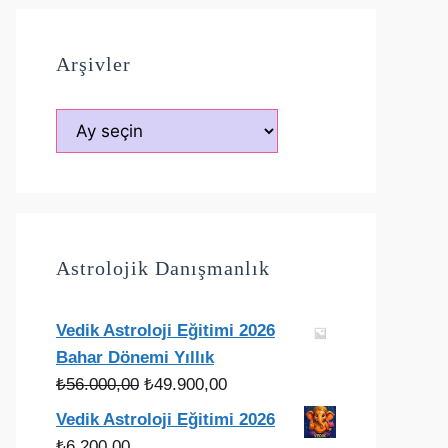
Arşivler
Arşivler
Astrolojik Danışmanlık
Vedik Astroloji Eğitimi 2026
Bahar Dönemi Yıllık
Orijinal
Şu
₺
56.000,00
₺
49.900,00
fiyat:
andaki
Vedik Astroloji Eğitimi 2026
₺56.000,00.
fiyat:
₺
6.200,00