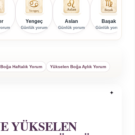
er
Yengeç
Aslan
Başak
yorum
Günlük yorum
Günlük yorum
Günlük yorum
G
 Boğa Haftalık Yorum
Yükselen Boğa Aylık Yorum
VE YÜKSELEN