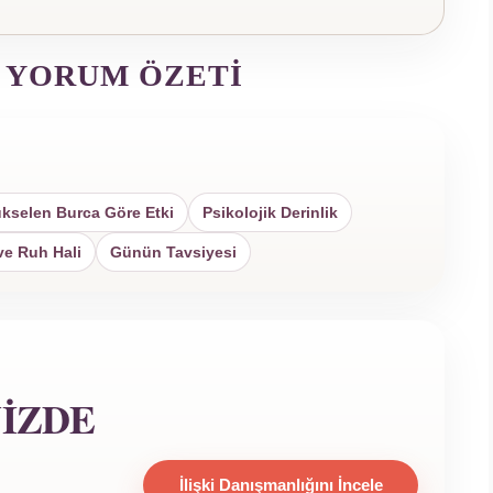
 YORUM ÖZETI
kselen Burca Göre Etki
Psikolojik Derinlik
ve Ruh Hali
Günün Tavsiyesi
NIZDE
İlişki Danışmanlığını İncele