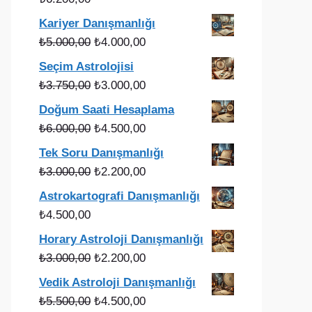
₺49.900,00.
Kariyer Danışmanlığı
Orijinal
Şu
₺
5.000,00
₺
4.000,00
fiyat:
andaki
Seçim Astrolojisi
₺5.000,00.
fiyat:
Orijinal
Şu
₺
3.750,00
₺
3.000,00
₺4.000,00.
fiyat:
andaki
Doğum Saati Hesaplama
₺3.750,00.
fiyat:
Orijinal
Şu
₺
6.000,00
₺
4.500,00
₺3.000,00.
fiyat:
andaki
Tek Soru Danışmanlığı
₺6.000,00.
fiyat:
Orijinal
Şu
₺
3.000,00
₺
2.200,00
₺4.500,00.
fiyat:
andaki
Astrokartografi Danışmanlığı
₺3.000,00.
fiyat:
₺
4.500,00
₺2.200,00.
Horary Astroloji Danışmanlığı
Orijinal
Şu
₺
3.000,00
₺
2.200,00
fiyat:
andaki
Vedik Astroloji Danışmanlığı
₺3.000,00.
fiyat:
Orijinal
Şu
₺
5.500,00
₺
4.500,00