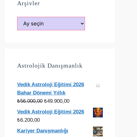
Arşivler
Arşivler
Astrolojik Danışmanlık
Vedik Astroloji Eğitimi 2026
Bahar Dönemi Yıllık
Orijinal
Şu
₺
56.000,00
₺
49.900,00
fiyat:
andaki
Vedik Astroloji Eğitimi 2026
₺56.000,00.
fiyat:
₺
6.200,00
₺49.900,00.
Kariyer Danışmanlığı