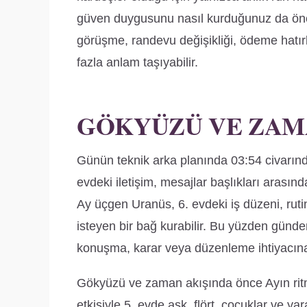
güven duygusunu nasıl kurduğunuz da önem
görüşme, randevu değişikliği, ödeme hatırl
fazla anlam taşıyabilir.
GÖKYÜZÜ VE ZAM
Günün teknik arka planında 03:54 civarında A
evdeki iletişim, mesajlar başlıkları arasınd
Ay üçgen Uranüs, 6. evdeki iş düzeni, rutin 
isteyen bir bağ kurabilir. Bu yüzden günd
konuşma, karar veya düzenleme ihtiyacına 
Gökyüzü ve zaman akışında önce Ayın ritm
etkisiyle 5. evde aşk, flört, çocuklar ve yar