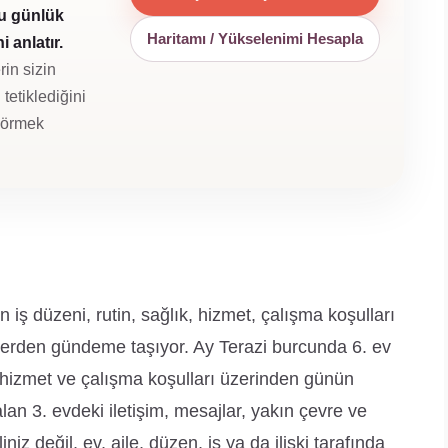
u günlük
Haritamı / Yükselenimi Hesapla
 anlatır.
rin sizin
tetiklediğini
 görmek
iş düzeni, rutin, sağlık, hizmet, çalışma koşulları
r yerden gündeme taşıyor. Ay Terazi burcunda 6. ev
k, hizmet ve çalışma koşulları üzerinden günün
lan 3. evdeki iletişim, mesajlar, yakın çevre ve
niz değil, ev, aile, düzen, iş ya da ilişki tarafında