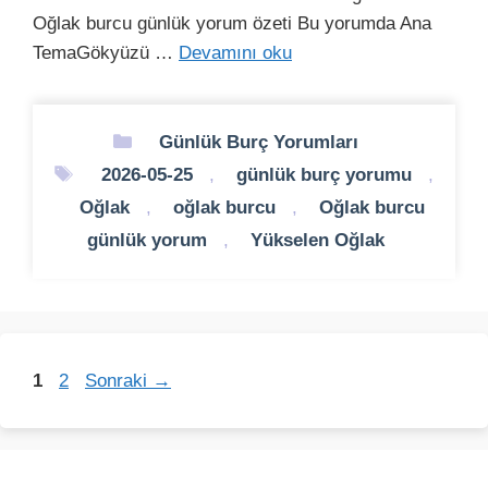
Oğlak burcu günlük yorum özeti Bu yorumda Ana
TemaGökyüzü …
Devamını oku
Kategoriler
Günlük Burç Yorumları
Etiketler
2026-05-25
,
günlük burç yorumu
,
Oğlak
,
oğlak burcu
,
Oğlak burcu
günlük yorum
,
Yükselen Oğlak
Sayfa
Sayfa
1
2
Sonraki
→