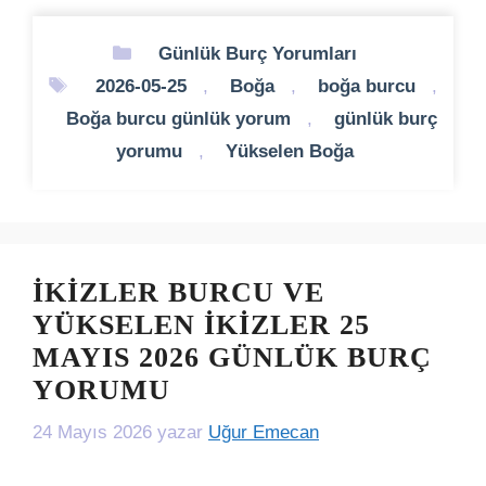
Kategoriler
Günlük Burç Yorumları
Etiketler
2026-05-25
,
Boğa
,
boğa burcu
,
Boğa burcu günlük yorum
,
günlük burç
yorumu
,
Yükselen Boğa
İKIZLER BURCU VE
YÜKSELEN İKIZLER 25
MAYIS 2026 GÜNLÜK BURÇ
YORUMU
24 Mayıs 2026
yazar
Uğur Emecan