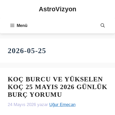
İçeriğe
AstroVizyon
atla
Menü
2026-05-25
KOÇ BURCU VE YÜKSELEN
KOÇ 25 MAYIS 2026 GÜNLÜK
BURÇ YORUMU
24 Mayıs 2026
yazar
Uğur Emecan