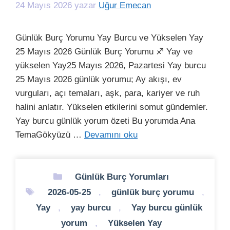
24 Mayıs 2026
yazar
Uğur Emecan
Günlük Burç Yorumu Yay Burcu ve Yükselen Yay
25 Mayıs 2026 Günlük Burç Yorumu ♐ Yay ve
yükselen Yay25 Mayıs 2026, Pazartesi Yay burcu
25 Mayıs 2026 günlük yorumu; Ay akışı, ev
vurguları, açı temaları, aşk, para, kariyer ve ruh
halini anlatır. Yükselen etkilerini somut gündemler.
Yay burcu günlük yorum özeti Bu yorumda Ana
TemaGökyüzü …
Devamını oku
Kategoriler
Günlük Burç Yorumları
Etiketler
2026-05-25
,
günlük burç yorumu
,
Yay
,
yay burcu
,
Yay burcu günlük
yorum
,
Yükselen Yay