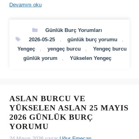
Devamını oku
Kategoriler
Günlük Burç Yorumları
Etiketler
2026-05-25
,
günlük burç yorumu
,
Yengeç
,
yengeç burcu
,
Yengeç burcu
günlük yorum
,
Yükselen Yengeç
ASLAN BURCU VE
YÜKSELEN ASLAN 25 MAYIS
2026 GÜNLÜK BURÇ
YORUMU
24 Mayıs 2026
yazar
Uğur Emecan