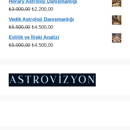
Horary Astroloji Danışmanlığı
Orijinal
Şu
₺
3.000,00
₺
2.200,00
fiyat:
andaki
Vedik Astroloji Danışmanlığı
₺3.000,00.
fiyat:
Orijinal
Şu
₺
5.500,00
₺
4.500,00
₺2.200,00.
fiyat:
andaki
Evlilik ve İlişki Analizi
₺5.500,00.
fiyat:
Orijinal
Şu
₺
5.000,00
₺
4.500,00
₺4.500,00.
fiyat:
andaki
₺5.000,00.
fiyat:
₺4.500,00.