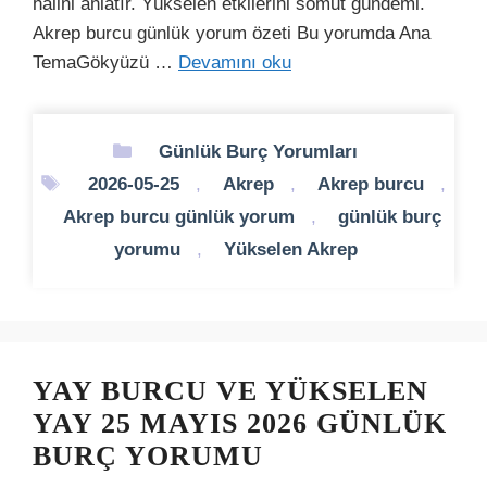
halini anlatır. Yükselen etkilerini somut gündeml.
Akrep burcu günlük yorum özeti Bu yorumda Ana
TemaGökyüzü …
Devamını oku
Kategoriler
Günlük Burç Yorumları
Etiketler
2026-05-25
,
Akrep
,
Akrep burcu
,
Akrep burcu günlük yorum
,
günlük burç
yorumu
,
Yükselen Akrep
YAY BURCU VE YÜKSELEN
YAY 25 MAYIS 2026 GÜNLÜK
BURÇ YORUMU