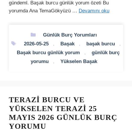
gündeml. Başak burcu günlük yorum özeti Bu
yorumda Ana TemaGökyüzü …
Devamını oku
Kategoriler
Günlük Burç Yorumları
Etiketler
2026-05-25
,
Başak
,
başak burcu
,
Başak burcu günlük yorum
,
günlük burç
yorumu
,
Yükselen Başak
TERAZI BURCU VE
YÜKSELEN TERAZI 25
MAYIS 2026 GÜNLÜK BURÇ
YORUMU