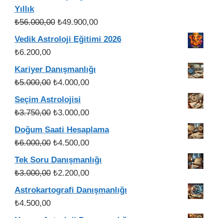
Yıllık
Orijinal
Şu
₺
56.000,00
₺
49.900,00
fiyat:
andaki
Vedik Astroloji Eğitimi 2026
₺56.000,00.
fiyat:
₺
6.200,00
₺49.900,00.
Kariyer Danışmanlığı
Orijinal
Şu
₺
5.000,00
₺
4.000,00
fiyat:
andaki
Seçim Astrolojisi
₺5.000,00.
fiyat:
Orijinal
Şu
₺
3.750,00
₺
3.000,00
₺4.000,00.
fiyat:
andaki
Doğum Saati Hesaplama
₺3.750,00.
fiyat:
Orijinal
Şu
₺
6.000,00
₺
4.500,00
₺3.000,00.
fiyat:
andaki
Tek Soru Danışmanlığı
₺6.000,00.
fiyat:
Orijinal
Şu
₺
3.000,00
₺
2.200,00
₺4.500,00.
fiyat:
andaki
Astrokartografi Danışmanlığı
₺3.000,00.
fiyat:
₺
4.500,00
₺2.200,00.