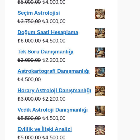
Orijinal
Şu
₺
5.000,00
₺
4.000,00
fiyat:
andaki
Seçim Astrolojisi
₺5.000,00.
fiyat:
Orijinal
Şu
₺
3.750,00
₺
3.000,00
₺4.000,00.
fiyat:
andaki
Doğum Saati Hesaplama
₺3.750,00.
fiyat:
Orijinal
Şu
₺
6.000,00
₺
4.500,00
₺3.000,00.
fiyat:
andaki
Tek Soru Danışmanlığı
₺6.000,00.
fiyat:
Orijinal
Şu
₺
3.000,00
₺
2.200,00
₺4.500,00.
fiyat:
andaki
Astrokartografi Danışmanlığı
₺3.000,00.
fiyat:
₺
4.500,00
₺2.200,00.
Horary Astroloji Danışmanlığı
Orijinal
Şu
₺
3.000,00
₺
2.200,00
fiyat:
andaki
Vedik Astroloji Danışmanlığı
₺3.000,00.
fiyat:
Orijinal
Şu
₺
5.500,00
₺
4.500,00
₺2.200,00.
fiyat:
andaki
Evlilik ve İlişki Analizi
₺5.500,00.
fiyat:
Orijinal
Şu
₺
5.000,00
₺
4.500,00