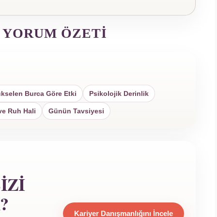
 YORUM ÖZETI
kselen Burca Göre Etki
Psikolojik Derinlik
ve Ruh Hali
Günün Tavsiyesi
IZI
?
Kariyer Danışmanlığını İncele