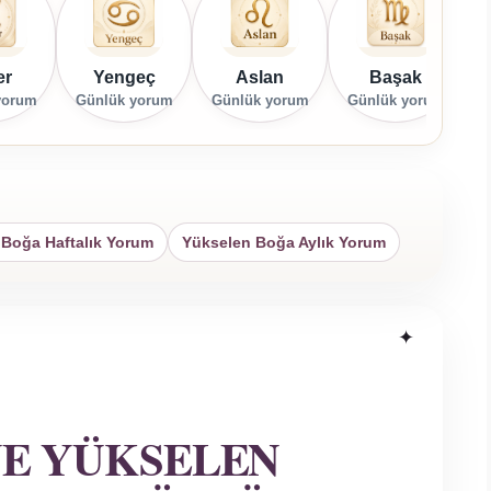
er
Yengeç
Aslan
Başak
yorum
Günlük yorum
Günlük yorum
Günlük yorum
G
 Boğa Haftalık Yorum
Yükselen Boğa Aylık Yorum
VE YÜKSELEN