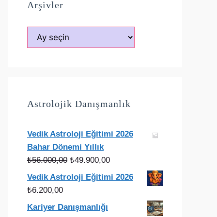
Arşivler
Arşivler
Astrolojik Danışmanlık
Vedik Astroloji Eğitimi 2026
Bahar Dönemi Yıllık
Orijinal
Şu
₺
56.000,00
₺
49.900,00
fiyat:
andaki
Vedik Astroloji Eğitimi 2026
₺56.000,00.
fiyat:
₺
6.200,00
₺49.900,00.
Kariyer Danışmanlığı