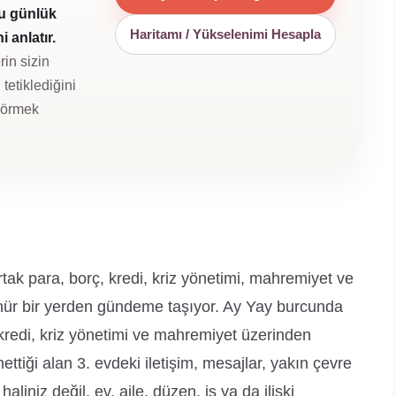
u günlük
Haritamı / Yükselenimi Hesapla
 anlatır.
rin sizin
tetiklediğini
 görmek
ak para, borç, kredi, kriz yönetimi, mahremiyet ve
ünür bir yerden gündeme taşıyor. Ay Yay burcunda
, kredi, kriz yönetimi ve mahremiyet üzerinden
tiği alan 3. evdeki iletişim, mesajlar, yakın çevre
aliniz değil, ev, aile, düzen, iş ya da ilişki