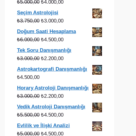
Orijinal
Şu
₺
5.000,00
₺
4.000,00
fiyat:
andaki
Seçim Astrolojisi
₺5.000,00.
fiyat:
Orijinal
Şu
₺
3.750,00
₺
3.000,00
₺4.000,00.
fiyat:
andaki
Doğum Saati Hesaplama
₺3.750,00.
fiyat:
Orijinal
Şu
₺
6.000,00
₺
4.500,00
₺3.000,00.
fiyat:
andaki
Tek Soru Danışmanlığı
₺6.000,00.
fiyat:
Orijinal
Şu
₺
3.000,00
₺
2.200,00
₺4.500,00.
fiyat:
andaki
Astrokartografi Danışmanlığı
₺3.000,00.
fiyat:
₺
4.500,00
₺2.200,00.
Horary Astroloji Danışmanlığı
Orijinal
Şu
₺
3.000,00
₺
2.200,00
fiyat:
andaki
Vedik Astroloji Danışmanlığı
₺3.000,00.
fiyat:
Orijinal
Şu
₺
5.500,00
₺
4.500,00
₺2.200,00.
fiyat:
andaki
Evlilik ve İlişki Analizi
₺5.500,00.
fiyat:
Orijinal
Şu
₺
5.000,00
₺
4.500,00