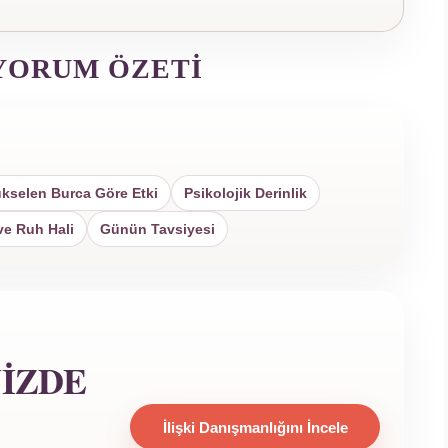
YORUM ÖZETI
kselen Burca Göre Etki
Psikolojik Derinlik
ve Ruh Hali
Günün Tavsiyesi
NIZDE
İlişki Danışmanlığını İncele