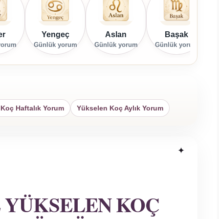
er
Yengeç
Aslan
Başak
yorum
Günlük yorum
Günlük yorum
Günlük yorum
G
Koç Haftalık Yorum
Yükselen Koç Aylık Yorum
 YÜKSELEN KOÇ