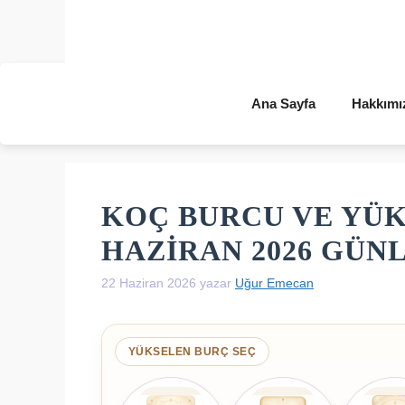
İçeriğe
atla
Ana Sayfa
Hakkımı
KOÇ BURCU VE YÜK
HAZIRAN 2026 GÜ
22 Haziran 2026
yazar
Uğur Emecan
YÜKSELEN BURÇ SEÇ