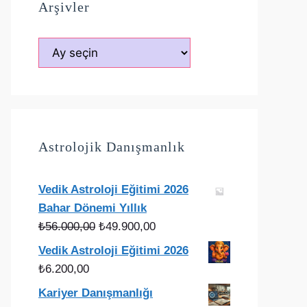
Arşivler
Arşivler
Astrolojik Danışmanlık
Vedik Astroloji Eğitimi 2026
Bahar Dönemi Yıllık
Orijinal
Şu
₺
56.000,00
₺
49.900,00
fiyat:
andaki
Vedik Astroloji Eğitimi 2026
₺56.000,00.
fiyat:
₺
6.200,00
₺49.900,00.
Kariyer Danışmanlığı