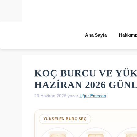
İçeriğe
atla
Ana Sayfa
Hakkımı
KOÇ BURCU VE YÜK
HAZIRAN 2026 GÜ
23 Haziran 2026
yazar
Uğur Emecan
YÜKSELEN BURÇ SEÇ