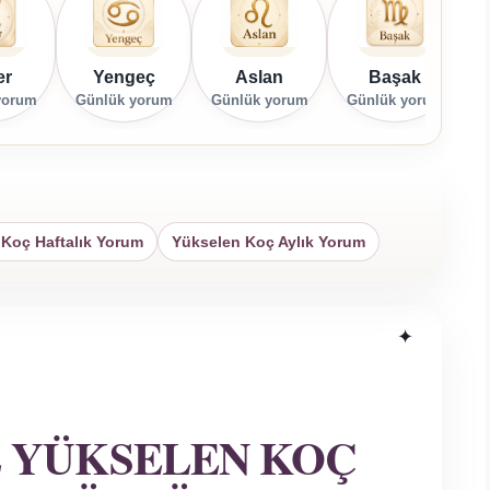
er
Yengeç
Aslan
Başak
yorum
Günlük yorum
Günlük yorum
Günlük yorum
G
Koç Haftalık Yorum
Yükselen Koç Aylık Yorum
 YÜKSELEN KOÇ