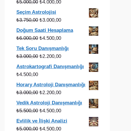
Orijinal
Şu
₺
5.000,00
₺
4.000,00
fiyat:
andaki
Seçim Astrolojisi
₺5.000,00.
fiyat:
Orijinal
Şu
₺
3.750,00
₺
3.000,00
₺4.000,00.
fiyat:
andaki
Doğum Saati Hesaplama
₺3.750,00.
fiyat:
Orijinal
Şu
₺
6.000,00
₺
4.500,00
₺3.000,00.
fiyat:
andaki
Tek Soru Danışmanlığı
₺6.000,00.
fiyat:
Orijinal
Şu
₺
3.000,00
₺
2.200,00
₺4.500,00.
fiyat:
andaki
Astrokartografi Danışmanlığı
₺3.000,00.
fiyat:
₺
4.500,00
₺2.200,00.
Horary Astroloji Danışmanlığı
Orijinal
Şu
₺
3.000,00
₺
2.200,00
fiyat:
andaki
Vedik Astroloji Danışmanlığı
₺3.000,00.
fiyat:
Orijinal
Şu
₺
5.500,00
₺
4.500,00
₺2.200,00.
fiyat:
andaki
Evlilik ve İlişki Analizi
₺5.500,00.
fiyat:
Orijinal
Şu
₺
5.000,00
₺
4.500,00