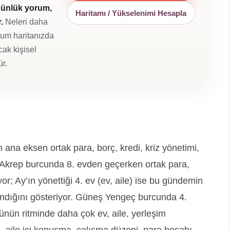
günlük yorum,
Haritamı / Yükselenimi Hesapla
.
Neleri daha
oğum haritanızda
cak kişisel
r.
ana eksen ortak para, borç, kredi, kriz yönetimi,
y Akrep burcunda 8. evden geçerken ortak para,
yor; Ay’ın yönettiği 4. ev (ev, aile) ise bu gündemin
andığını gösteriyor. Güneş Yengeç burcunda 4.
günün ritminde daha çok ev, aile, yerleşim