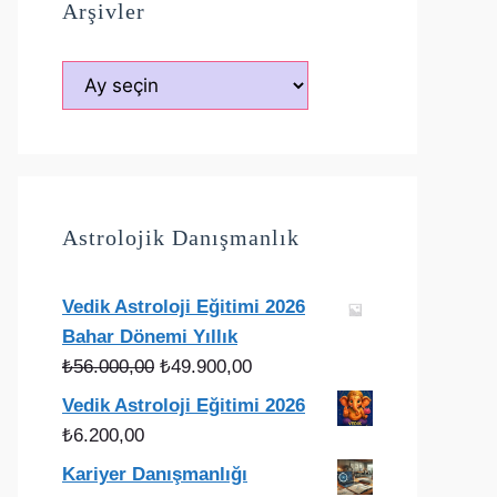
Arşivler
Arşivler
Astrolojik Danışmanlık
Vedik Astroloji Eğitimi 2026
Bahar Dönemi Yıllık
Orijinal
Şu
₺
56.000,00
₺
49.900,00
fiyat:
andaki
Vedik Astroloji Eğitimi 2026
₺56.000,00.
fiyat:
₺
6.200,00
₺49.900,00.
Kariyer Danışmanlığı