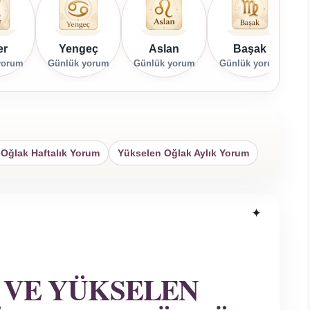
er
Yengeç
Aslan
Başak
yorum
Günlük yorum
Günlük yorum
Günlük yorum
G
Oğlak Haftalık Yorum
Yükselen Oğlak Aylık Yorum
 VE YÜKSELEN