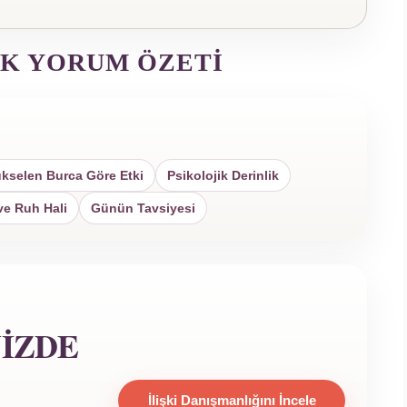
K YORUM ÖZETI
kselen Burca Göre Etki
Psikolojik Derinlik
ve Ruh Hali
Günün Tavsiyesi
NIZDE
İlişki Danışmanlığını İncele