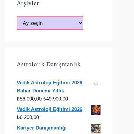
Arşivler
Arşivler
Astrolojik Danışmanlık
Vedik Astroloji Eğitimi 2026
Bahar Dönemi Yıllık
Orijinal
Şu
₺
56.000,00
₺
49.900,00
fiyat:
andaki
Vedik Astroloji Eğitimi 2026
₺56.000,00.
fiyat:
₺
6.200,00
₺49.900,00.
Kariyer Danışmanlığı