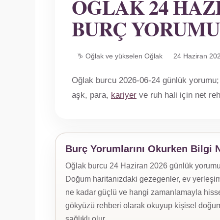
OĞLAK 24 HAZ
BURÇ YORUMU
♑ Oğlak ve yükselen Oğlak
24 Haziran 20
Oğlak burcu 2026-06-24 günlük yorumu; A
aşk, para,
kariyer
ve ruh hali için net r
Burç Yorumlarını Okurken Bilgi 
Oğlak burcu 24 Haziran 2026 günlük yorumu, y
Doğum haritanızdaki gezegenler, ev yerleşiml
ne kadar güçlü ve hangi zamanlamayla hissed
gökyüzü rehberi olarak okuyup kişisel doğum
sağlıklı olur.