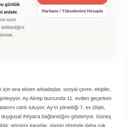
bu günlük
Haritamı / Yükselenimi Hesapla
 anlatır.
rin sizin
tetiklediğini
 görmek
çin ana eksen arkadaşlar, sosyal çevre, ekipler,
irginleşiyor. Ay Akrep burcunda 11. evden geçerken
anını canlı tutuyor; Ay’ın yönettiği 7. ev (ilişki,
 duygusal ihtiyaca bağlandığını gösteriyor. Güneş
taklık; görünür kararlar, günün ritminde daha çok