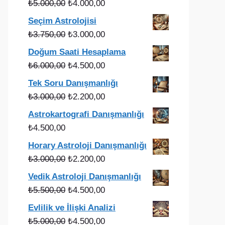
Orijinal
Şu
₺
5.000,00
₺
4.000,00
fiyat:
andaki
Seçim Astrolojisi
₺5.000,00.
fiyat:
Orijinal
Şu
₺
3.750,00
₺
3.000,00
₺4.000,00.
fiyat:
andaki
Doğum Saati Hesaplama
₺3.750,00.
fiyat:
Orijinal
Şu
₺
6.000,00
₺
4.500,00
₺3.000,00.
fiyat:
andaki
Tek Soru Danışmanlığı
₺6.000,00.
fiyat:
Orijinal
Şu
₺
3.000,00
₺
2.200,00
₺4.500,00.
fiyat:
andaki
Astrokartografi Danışmanlığı
₺3.000,00.
fiyat:
₺
4.500,00
₺2.200,00.
Horary Astroloji Danışmanlığı
Orijinal
Şu
₺
3.000,00
₺
2.200,00
fiyat:
andaki
Vedik Astroloji Danışmanlığı
₺3.000,00.
fiyat:
Orijinal
Şu
₺
5.500,00
₺
4.500,00
₺2.200,00.
fiyat:
andaki
Evlilik ve İlişki Analizi
₺5.500,00.
fiyat:
Orijinal
Şu
₺
5.000,00
₺
4.500,00