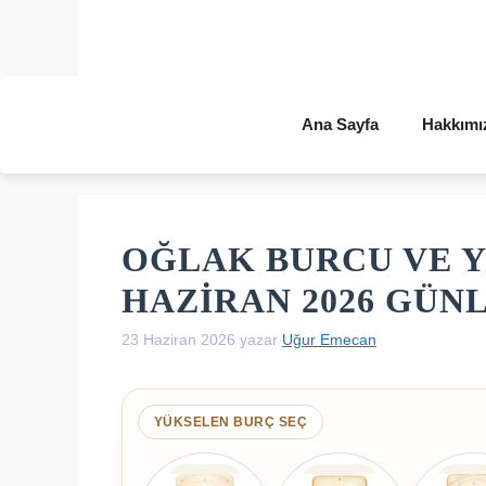
İçeriğe
atla
Ana Sayfa
Hakkımı
OĞLAK BURCU VE Y
HAZIRAN 2026 GÜ
23 Haziran 2026
yazar
Uğur Emecan
YÜKSELEN BURÇ SEÇ