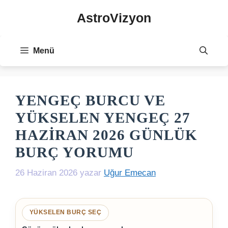
İçeriğe
AstroVizyon
atla
Menü
YENGEÇ BURCU VE
YÜKSELEN YENGEÇ 27
HAZIRAN 2026 GÜNLÜK
BURÇ YORUMU
26 Haziran 2026
yazar
Uğur Emecan
YÜKSELEN BURÇ SEÇ