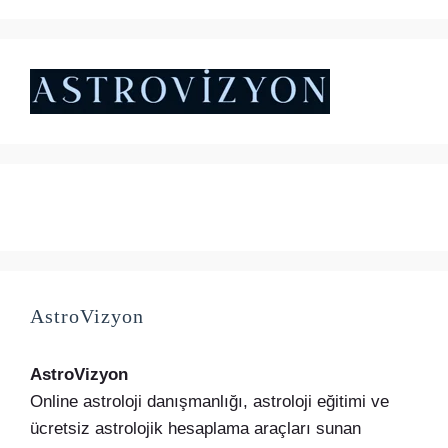
₺5.000,00.
fiyat:
₺4.500,00.
AstroVizyon
AstroVizyon
Online astroloji danışmanlığı, astroloji eğitimi ve
ücretsiz astrolojik hesaplama araçları sunan