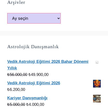
Arşivler
Arşivler
Astrolojik Danışmanlık
Vedik Astroloji Eğitimi 2026 Bahar Dönemi
Yıllık
Orijinal
Şu
₺
56.000,00
₺
49.900,00
fiyat:
andaki
Vedik Astroloji Eğitimi 2026
₺56.000,00.
fiyat:
₺
6.200,00
₺49.900,00.
Kariyer Danışmanlığı
Orijinal
Şu
₺
5.000,00
₺
4.000,00