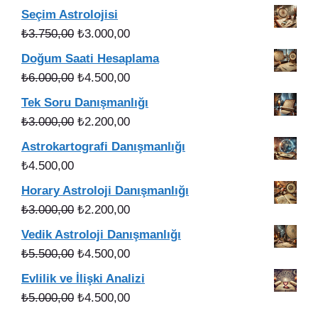
fiyat:
andaki
Seçim Astrolojisi
₺5.000,00.
fiyat:
Orijinal
Şu
₺
3.750,00
₺
3.000,00
₺4.000,00.
fiyat:
andaki
Doğum Saati Hesaplama
₺3.750,00.
fiyat:
Orijinal
Şu
₺
6.000,00
₺
4.500,00
₺3.000,00.
fiyat:
andaki
Tek Soru Danışmanlığı
₺6.000,00.
fiyat:
Orijinal
Şu
₺
3.000,00
₺
2.200,00
₺4.500,00.
fiyat:
andaki
Astrokartografi Danışmanlığı
₺3.000,00.
fiyat:
₺
4.500,00
₺2.200,00.
Horary Astroloji Danışmanlığı
Orijinal
Şu
₺
3.000,00
₺
2.200,00
fiyat:
andaki
Vedik Astroloji Danışmanlığı
₺3.000,00.
fiyat:
Orijinal
Şu
₺
5.500,00
₺
4.500,00
₺2.200,00.
fiyat:
andaki
Evlilik ve İlişki Analizi
₺5.500,00.
fiyat:
Orijinal
Şu
₺
5.000,00
₺
4.500,00
₺4.500,00.
fiyat:
andaki