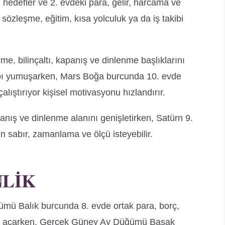
e hedefler ve 2. evdeki para, gelir, harcama ve
özleşme, eğitim, kısa yolculuk ya da iş takibi
, bilinçaltı, kapanış ve dinlenme başlıklarını
esabı yumuşarken, Mars Boğa burcunda 10. evde
 çalıştırıyor kişisel motivasyonu hızlandırır.
apanış ve dinlenme alanını genişletirken, Satürn 9.
n sabır, zamanlama ve ölçü isteyebilir.
NLIK
ümü Balık burcunda 8. evde ortak para, borç,
ünü açarken, Gerçek Güney Ay Düğümü Başak