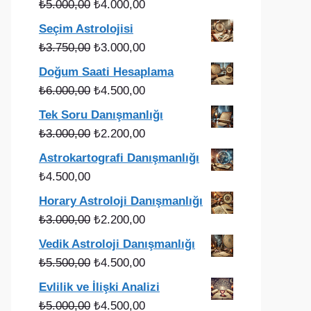
Orijinal
Şu
₺
5.000,00
₺
4.000,00
fiyat:
andaki
Seçim Astrolojisi
₺5.000,00.
fiyat:
Orijinal
Şu
₺
3.750,00
₺
3.000,00
₺4.000,00.
fiyat:
andaki
Doğum Saati Hesaplama
₺3.750,00.
fiyat:
Orijinal
Şu
₺
6.000,00
₺
4.500,00
₺3.000,00.
fiyat:
andaki
Tek Soru Danışmanlığı
₺6.000,00.
fiyat:
Orijinal
Şu
₺
3.000,00
₺
2.200,00
₺4.500,00.
fiyat:
andaki
Astrokartografi Danışmanlığı
₺3.000,00.
fiyat:
₺
4.500,00
₺2.200,00.
Horary Astroloji Danışmanlığı
Orijinal
Şu
₺
3.000,00
₺
2.200,00
fiyat:
andaki
Vedik Astroloji Danışmanlığı
₺3.000,00.
fiyat:
Orijinal
Şu
₺
5.500,00
₺
4.500,00
₺2.200,00.
fiyat:
andaki
Evlilik ve İlişki Analizi
₺5.500,00.
fiyat:
Orijinal
Şu
₺
5.000,00
₺
4.500,00