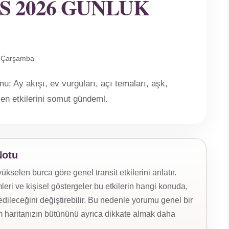
S 2026 GÜNLÜK
, Çarşamba
; Ay akışı, ev vurguları, açı temaları, aşk,
len etkilerini somut gündeml.
Notu
selen burca göre genel transit etkilerini anlatır.
eri ve kişisel göstergeler bu etkilerin hangi konuda,
ileceğini değiştirebilir. Bu nedenle yorumu genel bir
 haritanızın bütününü ayrıca dikkate almak daha