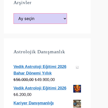
Arşivler
Arşivler
Astrolojik Danışmanlık
Vedik Astroloji Eğitimi 2026
Bahar Dönemi Yıllık
Orijinal
Şu
₺
56.000,00
₺
49.900,00
fiyat:
andaki
Vedik Astroloji Eğitimi 2026
₺56.000,00.
fiyat:
₺
6.200,00
₺49.900,00.
Kariyer Danışmanlığı