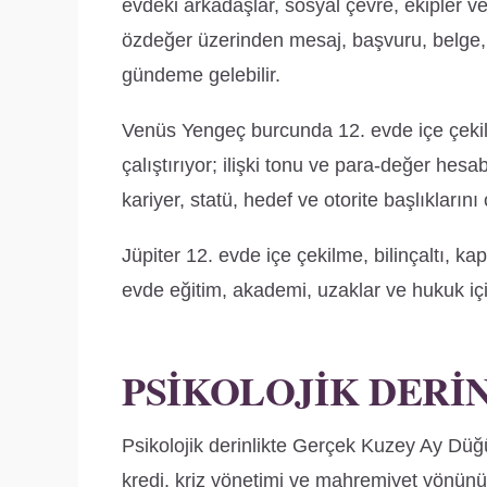
evdeki arkadaşlar, sosyal çevre, ekipler v
özdeğer üzerinden mesaj, başvuru, belge, s
gündeme gelebilir.
Venüs Yengeç burcunda 12. evde içe çekilme
çalıştırıyor; ilişki tonu ve para-değer h
kariyer, statü, hedef ve otorite başlıklarını
Jüpiter 12. evde içe çekilme, bilinçaltı, k
evde eğitim, akademi, uzaklar ve hukuk içi
PSIKOLOJIK DERI
Psikolojik derinlikte Gerçek Kuzey Ay Düğ
kredi, kriz yönetimi ve mahremiyet yön