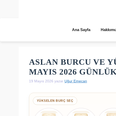
İçeriğe
atla
Ana Sayfa
Hakkımı
ASLAN BURCU VE Y
MAYIS 2026 GÜNLÜ
19 Mayıs 2026
yazar
Uğur Emecan
YÜKSELEN BURÇ SEÇ