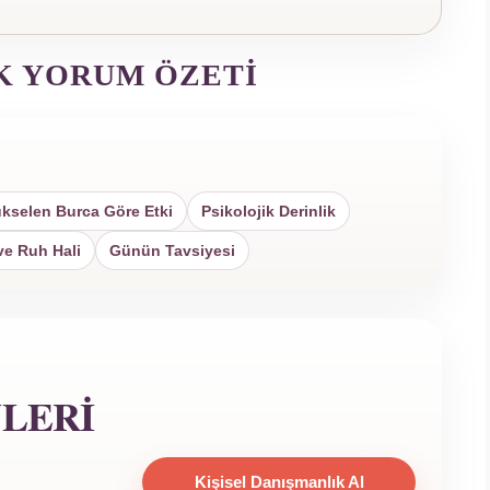
K YORUM ÖZETI
kselen Burca Göre Etki
Psikolojik Derinlik
ve Ruh Hali
Günün Tavsiyesi
YLERI
Kişisel Danışmanlık Al