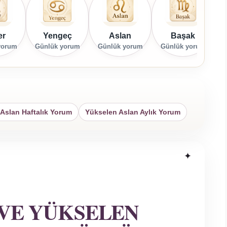
er
Yengeç
Aslan
Başak
yorum
Günlük yorum
Günlük yorum
Günlük yorum
G
Aslan Haftalık Yorum
Yükselen Aslan Aylık Yorum
VE YÜKSELEN