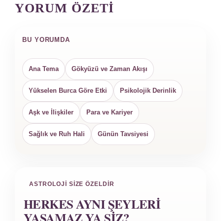
YORUM ÖZETI
BU YORUMDA
Ana Tema
Gökyüzü ve Zaman Akışı
Yükselen Burca Göre Etki
Psikolojik Derinlik
Aşk ve İlişkiler
Para ve Kariyer
Sağlık ve Ruh Hali
Günün Tavsiyesi
ASTROLOJI SIZE ÖZELDIR
HERKES AYNI ŞEYLERI
YAŞAMAZ YA SIZ?