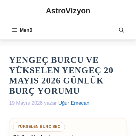
İçeriğe
AstroVizyon
atla
Menü
YENGEÇ BURCU VE
YÜKSELEN YENGEÇ 20
MAYIS 2026 GÜNLÜK
BURÇ YORUMU
19 Mayıs 2026
yazar
Uğur Emecan
YÜKSELEN BURÇ SEÇ