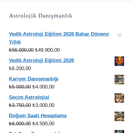
Astrolojik Danışmanlık
Vedik Astroloji Eğitimi 2026 Bahar Dönemi
Yıllık
Orijinal
Şu
₺
56.000,00
₺
49.900,00
fiyat:
andaki
Vedik Astroloji Eğitimi 2026
₺56.000,00.
fiyat:
₺
6.200,00
₺49.900,00.
Kariyer Danışmanlığı
Orijinal
Şu
₺
5.000,00
₺
4.000,00
fiyat:
andaki
Seçim Astrolojisi
₺5.000,00.
fiyat:
Orijinal
Şu
₺
3.750,00
₺
3.000,00
₺4.000,00.
fiyat:
andaki
Doğum Saati Hesaplama
₺3.750,00.
fiyat:
Orijinal
Şu
₺
6.000,00
₺
4.500,00
₺3.000,00.
fiyat:
andaki