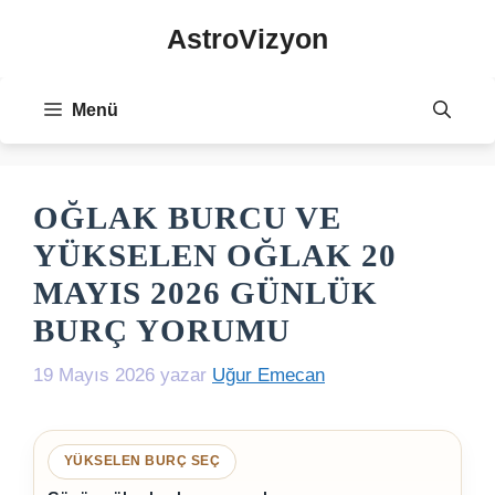
İçeriğe
AstroVizyon
atla
Menü
OĞLAK BURCU VE
YÜKSELEN OĞLAK 20
MAYIS 2026 GÜNLÜK
BURÇ YORUMU
19 Mayıs 2026
yazar
Uğur Emecan
YÜKSELEN BURÇ SEÇ