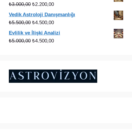
Orijinal
Şu
₺
3.000,00
₺
2.200,00
fiyat:
andaki
Vedik Astroloji Danışmanlığı
₺3.000,00.
fiyat:
Orijinal
Şu
₺
5.500,00
₺
4.500,00
₺2.200,00.
fiyat:
andaki
Evlilik ve İlişki Analizi
₺5.500,00.
fiyat:
Orijinal
Şu
₺
5.000,00
₺
4.500,00
₺4.500,00.
fiyat:
andaki
₺5.000,00.
fiyat:
₺4.500,00.