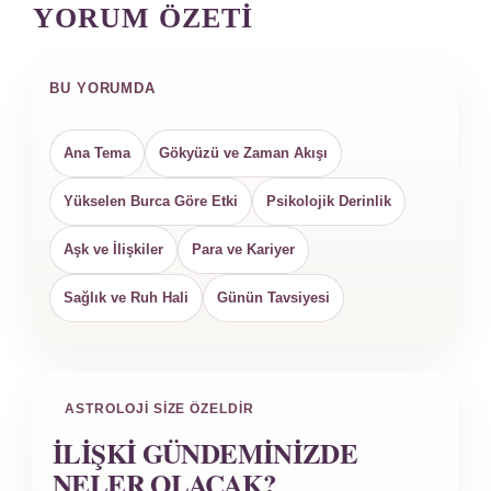
YORUM ÖZETI
BU YORUMDA
Ana Tema
Gökyüzü ve Zaman Akışı
Yükselen Burca Göre Etki
Psikolojik Derinlik
Aşk ve İlişkiler
Para ve Kariyer
Sağlık ve Ruh Hali
Günün Tavsiyesi
ASTROLOJI SIZE ÖZELDIR
İLIŞKI GÜNDEMINIZDE
NELER OLACAK?