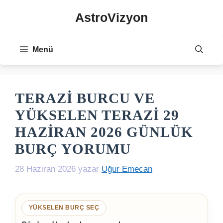
İçeriğe
AstroVizyon
atla
Menü
TERAZI BURCU VE
YÜKSELEN TERAZI 29
HAZIRAN 2026 GÜNLÜK
BURÇ YORUMU
28 Haziran 2026
yazar
Uğur Emecan
YÜKSELEN BURÇ SEÇ