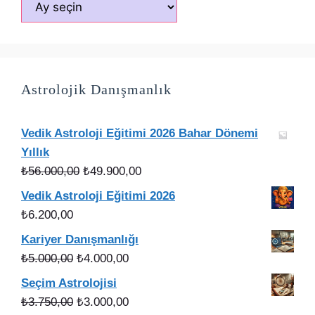
Arşivler
Astrolojik Danışmanlık
Vedik Astroloji Eğitimi 2026 Bahar Dönemi
Yıllık
Orijinal
Şu
₺
56.000,00
₺
49.900,00
fiyat:
andaki
Vedik Astroloji Eğitimi 2026
₺56.000,00.
fiyat:
₺
6.200,00
₺49.900,00.
Kariyer Danışmanlığı
Orijinal
Şu
₺
5.000,00
₺
4.000,00
fiyat:
andaki
Seçim Astrolojisi
₺5.000,00.
fiyat:
Orijinal
Şu
₺
3.750,00
₺
3.000,00
₺4.000,00.