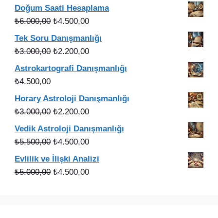
fiyat:
andaki
Doğum Saati Hesaplama
₺3.750,00.
fiyat:
Orijinal
Şu
₺
6.000,00
₺
4.500,00
₺3.000,00.
fiyat:
andaki
Tek Soru Danışmanlığı
₺6.000,00.
fiyat:
Orijinal
Şu
₺
3.000,00
₺
2.200,00
₺4.500,00.
fiyat:
andaki
Astrokartografi Danışmanlığı
₺3.000,00.
fiyat:
₺
4.500,00
₺2.200,00.
Horary Astroloji Danışmanlığı
Orijinal
Şu
₺
3.000,00
₺
2.200,00
fiyat:
andaki
Vedik Astroloji Danışmanlığı
₺3.000,00.
fiyat:
Orijinal
Şu
₺
5.500,00
₺
4.500,00
₺2.200,00.
fiyat:
andaki
Evlilik ve İlişki Analizi
₺5.500,00.
fiyat:
Orijinal
Şu
₺
5.000,00
₺
4.500,00
₺4.500,00.
fiyat:
andaki
₺5.000,00.
fiyat:
₺4.500,00.