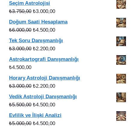
fiyat:
andaki
Seçim Astrolojisi
₺5.000,00.
fiyat:
Orijinal
Şu
₺
3.750,00
₺
3.000,00
₺4.000,00.
fiyat:
andaki
Doğum Saati Hesaplama
₺3.750,00.
fiyat:
Orijinal
Şu
₺
6.000,00
₺
4.500,00
₺3.000,00.
fiyat:
andaki
Tek Soru Danışmanlığı
₺6.000,00.
fiyat:
Orijinal
Şu
₺
3.000,00
₺
2.200,00
₺4.500,00.
fiyat:
andaki
Astrokartografi Danışmanlığı
₺3.000,00.
fiyat:
₺
4.500,00
₺2.200,00.
Horary Astroloji Danışmanlığı
Orijinal
Şu
₺
3.000,00
₺
2.200,00
fiyat:
andaki
Vedik Astroloji Danışmanlığı
₺3.000,00.
fiyat:
Orijinal
Şu
₺
5.500,00
₺
4.500,00
₺2.200,00.
fiyat:
andaki
Evlilik ve İlişki Analizi
₺5.500,00.
fiyat:
Orijinal
Şu
₺
5.000,00
₺
4.500,00
₺4.500,00.
fiyat:
andaki