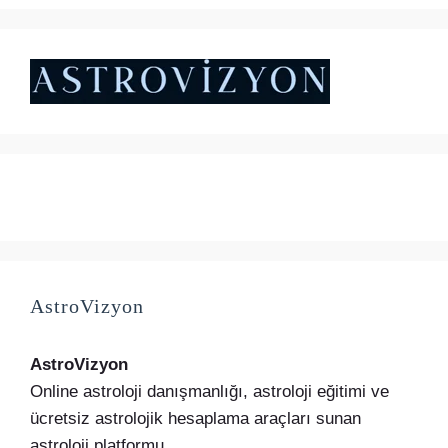
₺5.000,00.
fiyat:
₺4.500,00.
AstroVizyon
AstroVizyon
Online astroloji danışmanlığı, astroloji eğitimi ve
ücretsiz astrolojik hesaplama araçları sunan
astroloji platformu.