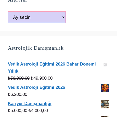
Arşivler
Astrolojik Danışmanlık
Vedik Astroloji Eğitimi 2026 Bahar Dönemi
Yıllık
Orijinal
Şu
₺
56.000,00
₺
49.900,00
fiyat:
andaki
Vedik Astroloji Eğitimi 2026
₺56.000,00.
fiyat:
₺
6.200,00
₺49.900,00.
Kariyer Danışmanlığı
Orijinal
Şu
₺
5.000,00
₺
4.000,00