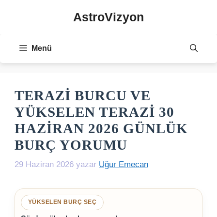
İçeriğe
AstroVizyon
atla
Menü
TERAZI BURCU VE
YÜKSELEN TERAZI 30
HAZIRAN 2026 GÜNLÜK
BURÇ YORUMU
29 Haziran 2026
yazar
Uğur Emecan
YÜKSELEN BURÇ SEÇ